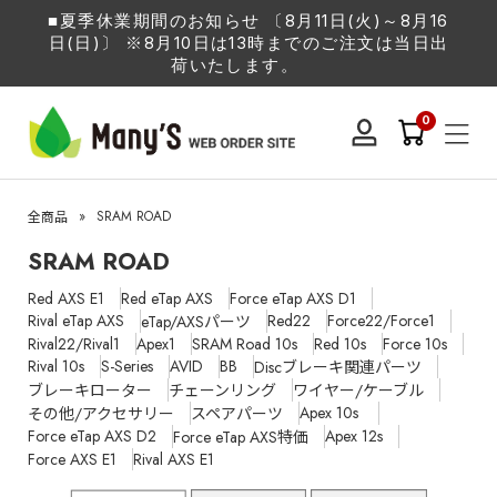
■夏季休業期間のお知らせ 〔8月11日(火)～8月16
日(日)〕 ※8月10日は13時までのご注文は当日出
荷いたします。
0
»
SRAM ROAD
全商品
SRAM ROAD
Red AXS E1
Red eTap AXS
Force eTap AXS D1
Rival eTap AXS
Red22
Force22/Force1
eTap/AXSパーツ
Rival22/Rival1
Apex1
SRAM Road 10s
Red 10s
Force 10s
Rival 10s
S-Series
AVID
BB
Discブレーキ関連パーツ
ブレーキローター
チェーンリング
ワイヤー/ケーブル
Apex 10s
その他/アクセサリー
スペアパーツ
Force eTap AXS D2
Apex 12s
Force eTap AXS特価
Force AXS E1
Rival AXS E1