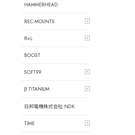
HAMMERHEAD
REC-MOUNTS
R×L
BOOST
SOFT99
β TITANIUM
日邦電機株式会社 NDK
TIME