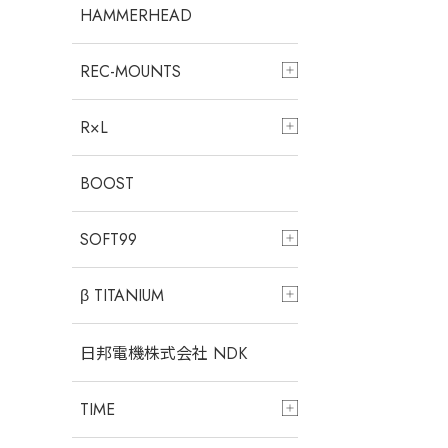
HAMMERHEAD
REC-MOUNTS
R×L
BOOST
SOFT99
β TITANIUM
日邦電機株式会社 NDK
TIME