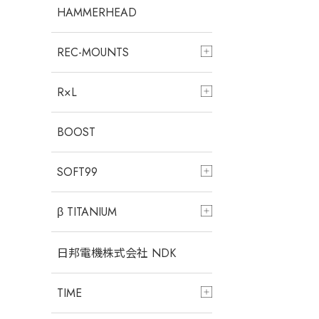
HAMMERHEAD
REC-MOUNTS
R×L
BOOST
SOFT99
β TITANIUM
日邦電機株式会社 NDK
TIME