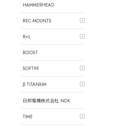
HAMMERHEAD
REC-MOUNTS
R×L
BOOST
SOFT99
β TITANIUM
日邦電機株式会社 NDK
TIME