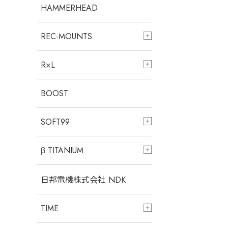
HAMMERHEAD
REC-MOUNTS
R×L
BOOST
SOFT99
β TITANIUM
日邦電機株式会社 NDK
TIME