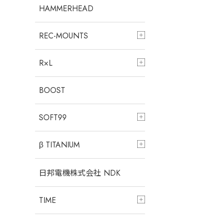
HAMMERHEAD
REC-MOUNTS
R×L
BOOST
SOFT99
β TITANIUM
日邦電機株式会社 NDK
TIME