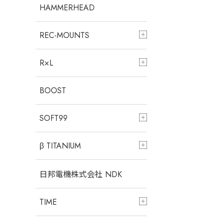
HAMMERHEAD
REC-MOUNTS
R×L
BOOST
SOFT99
β TITANIUM
日邦電機株式会社 NDK
TIME