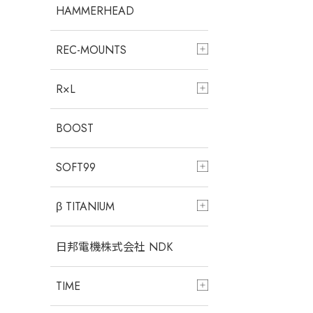
HAMMERHEAD
REC-MOUNTS
R×L
BOOST
SOFT99
β TITANIUM
日邦電機株式会社 NDK
TIME