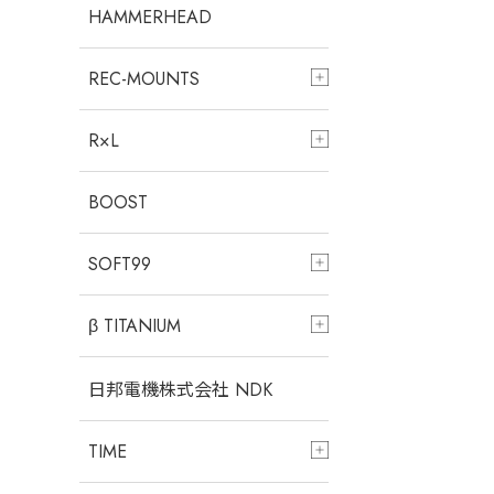
HAMMERHEAD
REC-MOUNTS
R×L
BOOST
SOFT99
β TITANIUM
日邦電機株式会社 NDK
TIME