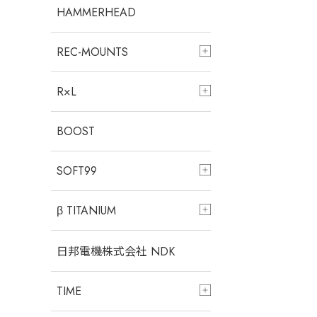
HAMMERHEAD
REC-MOUNTS
R×L
BOOST
SOFT99
β TITANIUM
日邦電機株式会社 NDK
TIME