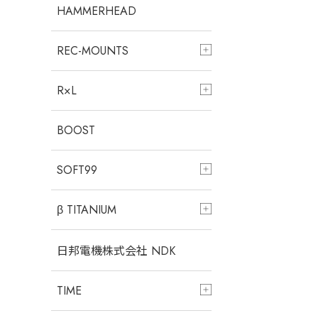
HAMMERHEAD
REC-MOUNTS
R×L
BOOST
SOFT99
β TITANIUM
日邦電機株式会社 NDK
TIME