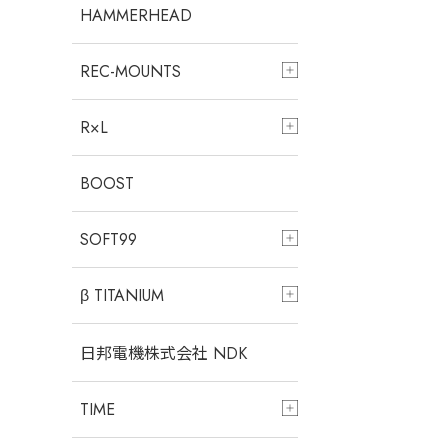
HAMMERHEAD
REC-MOUNTS
R×L
BOOST
SOFT99
β TITANIUM
日邦電機株式会社 NDK
TIME