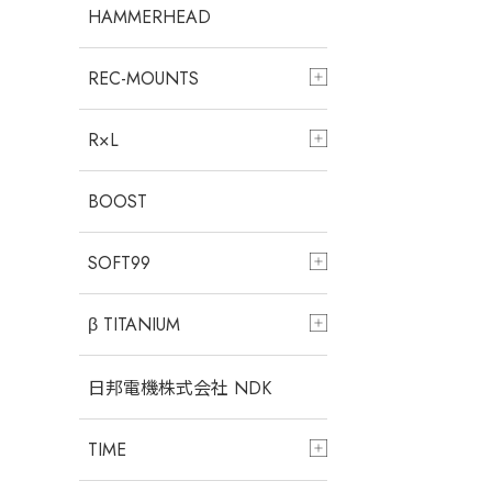
HAMMERHEAD
REC-MOUNTS
R×L
BOOST
SOFT99
β TITANIUM
日邦電機株式会社 NDK
TIME