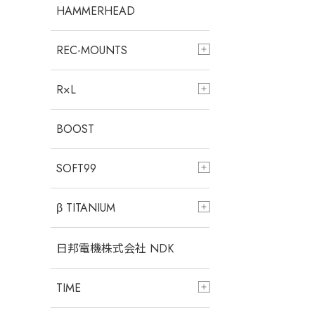
HAMMERHEAD
REC-MOUNTS
R×L
BOOST
SOFT99
β TITANIUM
日邦電機株式会社 NDK
TIME