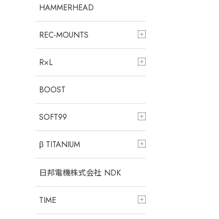
HAMMERHEAD
REC-MOUNTS
R×L
BOOST
SOFT99
β TITANIUM
日邦電機株式会社 NDK
TIME