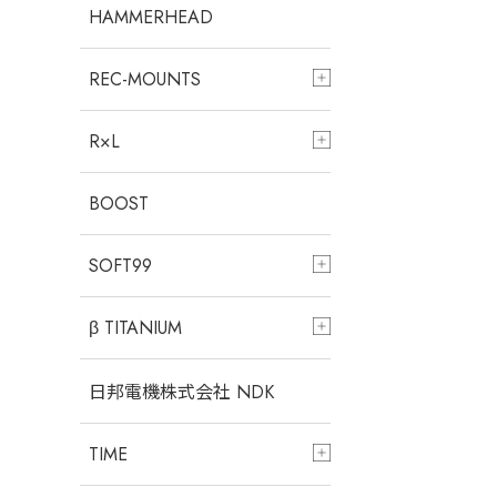
HAMMERHEAD
REC-MOUNTS
R×L
BOOST
SOFT99
β TITANIUM
日邦電機株式会社 NDK
TIME