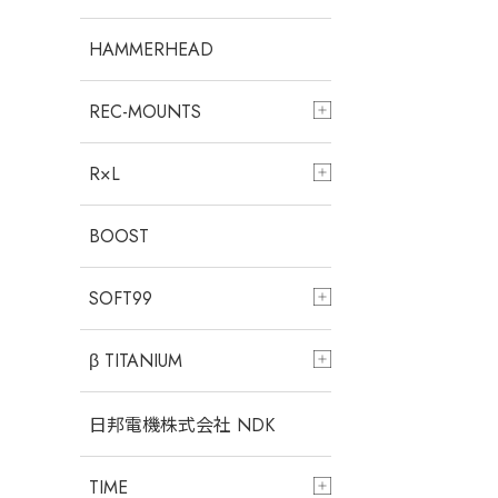
HAMMERHEAD
REC-MOUNTS
R×L
BOOST
SOFT99
β TITANIUM
日邦電機株式会社 NDK
TIME