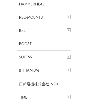
HAMMERHEAD
REC-MOUNTS
R×L
BOOST
SOFT99
β TITANIUM
日邦電機株式会社 NDK
TIME