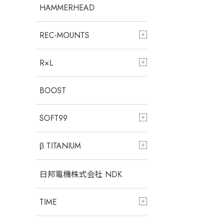
HAMMERHEAD
REC-MOUNTS
R×L
BOOST
SOFT99
β TITANIUM
日邦電機株式会社 NDK
TIME