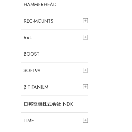
HAMMERHEAD
REC-MOUNTS
R×L
BOOST
SOFT99
β TITANIUM
日邦電機株式会社 NDK
TIME