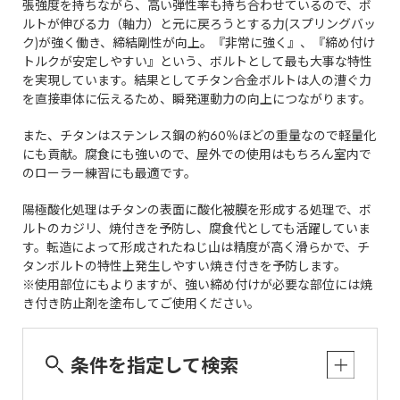
張強度を持ちながら、高い弾性率も持ち合わせているので、ボ
ルトが伸びる力（軸力）と元に戻ろうとする力(スプリングバッ
ク)が強く働き、締結剛性が向上。『非常に強く』、『締め付け
トルクが安定しやすい』という、ボルトとして最も大事な特性
を実現しています。結果としてチタン合金ボルトは人の漕ぐ力
を直接車体に伝えるため、瞬発運動力の向上につながります。
また、チタンはステンレス鋼の約60％ほどの重量なので軽量化
にも貢献。腐食にも強いので、屋外での使用はもちろん室内で
のローラー練習にも最適です。
陽極酸化処理はチタンの表面に酸化被膜を形成する処理で、ボ
ルトのカジリ、焼付きを予防し、腐食代としても活躍していま
す。転造によって形成されたねじ山は精度が高く滑らかで、チ
タンボルトの特性上発生しやすい焼き付きを予防します。
※使用部位にもよりますが、強い締め付けが必要な部位には焼
き付き防止剤を塗布してご使用ください。
条件を指定して検索