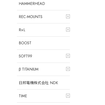
HAMMERHEAD
REC-MOUNTS
R×L
BOOST
SOFT99
β TITANIUM
日邦電機株式会社 NDK
TIME