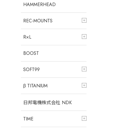
HAMMERHEAD
REC-MOUNTS
R×L
BOOST
SOFT99
β TITANIUM
日邦電機株式会社 NDK
TIME